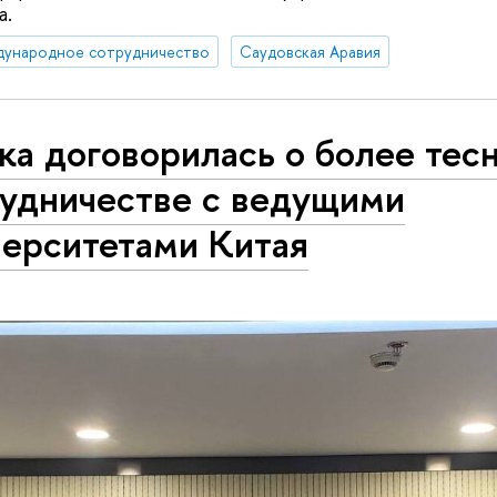
а.
дународное сотрудничество
Саудовская Аравия
ка договорилась о более тес
рудничестве с ведущими
верситетами Китая