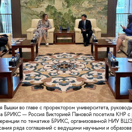
ия Вышки во главе с проректором университета, руково
а БРИКС — Россия Викторией Пановой посетила КНР с 
нференции по тематике БРИКС, организованной НИУ В
сания ряда соглашений с ведущими научными и образов