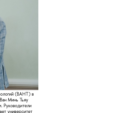
нологий (ВАНТ) в
Ван Минь Тьяу
и. Руководители
ает университет