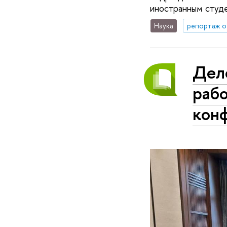
иностранным студе
Наука
репортаж о
Дел
рабо
кон