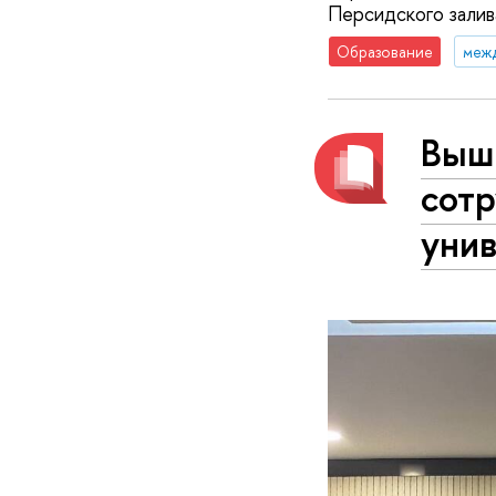
Персидского залив
Образование
меж
Выш
сот
уни