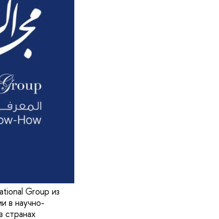
tional Group из
и в научно-
в странах