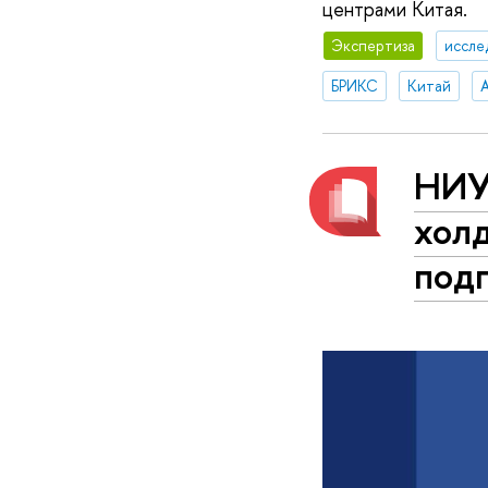
центрами Китая.
Экспертиза
иссле
БРИКС
Китай
НИУ
хол
подп