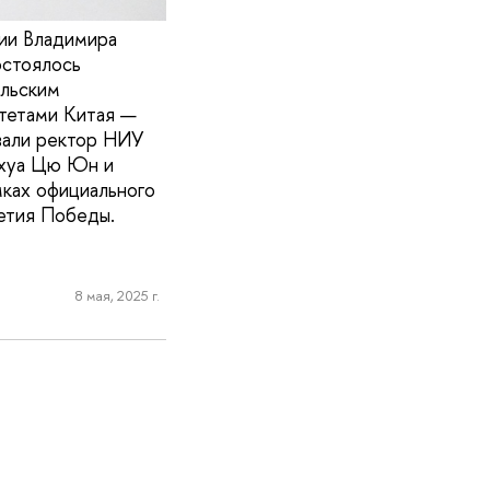
ции Владимира
остоялось
ельским
тетами Китая —
вали ректор НИУ
нхуа Цю Юн и
мках официального
летия Победы.
8 мая, 2025 г.