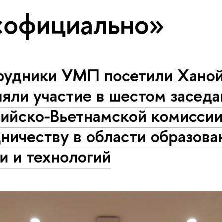
«официально»
рудники УМП посетили Ханой
яли участие в шестом засед
ийско-Вьетнамской комиссии
­ни­че­ству в области образова
и и технологий