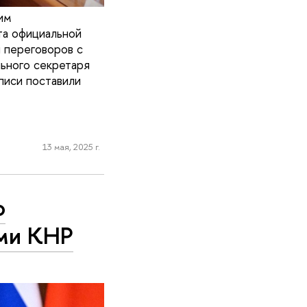
им
та официальной
 переговоров с
ьного секретаря
писи поставили
13 мая, 2025 г.
о
ами КНР