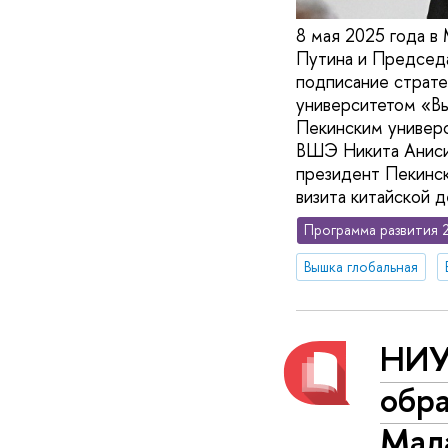
8 мая 2025 года в
Путина и Председ
подписание страт
университетом «Вы
Пекинским универс
ВШЭ Никита Аниси
президент Пекинск
визита китайской 
Программа развития 
Вышка глобальная
НИУ
обра
Мал