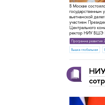
В Москве состоял
государственным у
вьетнамской делег
участием Президен
Центрального коми
ректор НИУ ВШЭ Н
Программа развития 
Вышка глобальная
НИУ
сот