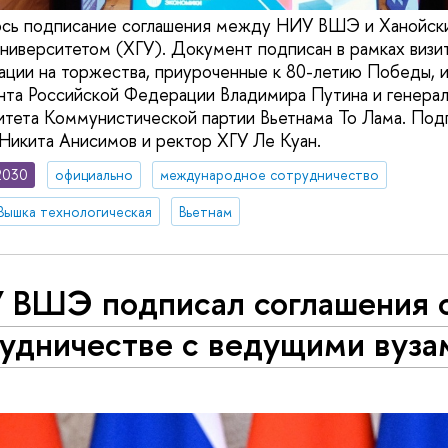
ось подписание соглашения между НИУ ВШЭ и Ханойск
ниверситетом (ХГУ). Документ подписан в рамках визи
ации на торжества, приуроченные к 80-летию Победы, и
та Российской Федерации Владимира Путина и генерал
тета Коммунистической партии Вьетнама То Лама. Под
икита Анисимов и ректор ХГУ Ле Куан.
2030
официально
международное сотрудничество
Вышка технологическая
Вьетнам
 ВШЭ подписал соглашения 
рудничестве с ведущими вуз