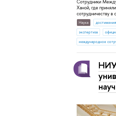
Сотрудники Между
Ханой, где принял
сотрудничеству в о
Наука
достижени
экспертиза
офици
международное сотр
НИУ
уни
науч