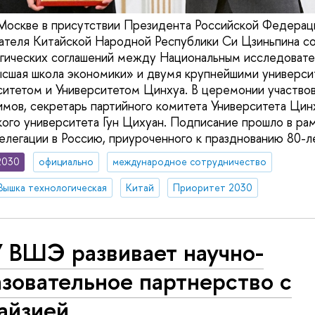
 Москве в присутствии Президента Российской Федера
ателя Китайской Народной Республики Си Цзиньпина с
егических соглашений между Национальным исследоват
сшая школа экономики» и двумя крупнейшими универси
итетом и Университетом Цинхуа. В церемонии участво
мов, секретарь партийного комитета Университета Ци
ого университета Гун Цихуан. Подписание прошло в ра
делегации в Россию, приуроченного к празднованию 80-
2030
официально
международное сотрудничество
Вышка технологическая
Китай
Приоритет 2030
 ВШЭ развивает научно-
зовательное партнерство с
айзией