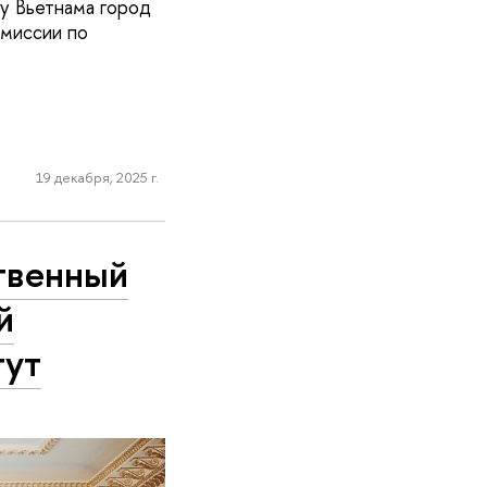
у Вьетнама город
омиссии по
19 декабря, 2025 г.
твенный
й
тут