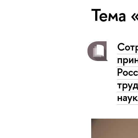
Тема 
Сот
прин
Росс
труд
наук