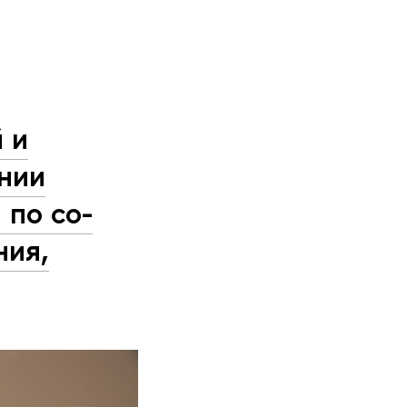
 и
ании
 по со­
ния,