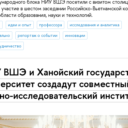
народного блока НИУ ВШЭ посетили с визитом столиц
и участие в шестом заседании Российско-Вьетнамской к
бласти образования, науки и технологий.
я
идеи и опыт
профессора
исследования и аналитика
ально
репортаж о событии
инновации
удничество
 ВШЭ и Ханойский государс
верситет создадут совместны
но-исследовательский инсти