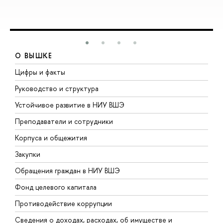
О ВЫШКЕ
Цифры и факты
Л
Руководство и структура
Д
Устойчивое развитие в НИУ ВШЭ
О
Преподаватели и сотрудники
П
Корпуса и общежития
В
Закупки
П
Обращения граждан в НИУ ВШЭ
А
Фонд целевого капитала
Д
Противодействие коррупции
Ц
Сведения о доходах, расходах, об имуществе и
Б