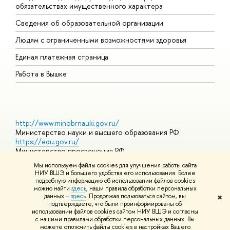
обязательствах имущественного характера
О
Сведения об образовательной организации
О
Людям с ограниченными возможностями здоровья
Единая платежная страница
Работа в Вышке
http://www.minobrnauki.gov.ru/
Министерство науки и высшего образования РФ
https://edu.gov.ru/
Министерство просвещения РФ
https://elearning.hse.ru/mooc
Мы используем файлы cookies для улучшения работы сайта
Массовые открытые онлайн-курсы
НИУ ВШЭ и большего удобства его использования. Более
подробную информацию об использовании файлов cookies
можно найти
здесь
, наши правила обработки персональных
данных –
здесь
. Продолжая пользоваться сайтом, вы
✖
© НИУ ВШЭ 1993–2026
Адреса и контакты
Условия
подтверждаете, что были проинформированы об
использования материалов
Политика конфиденциальности
Карта
использовании файлов cookies сайтом НИУ ВШЭ и согласны
сайта
с нашими правилами обработки персональных данных. Вы
Шрифты HSE Sans и HSE Slab разработаны в
Школе дизайна НИУ
можете отключить файлы cookies в настройках Вашего