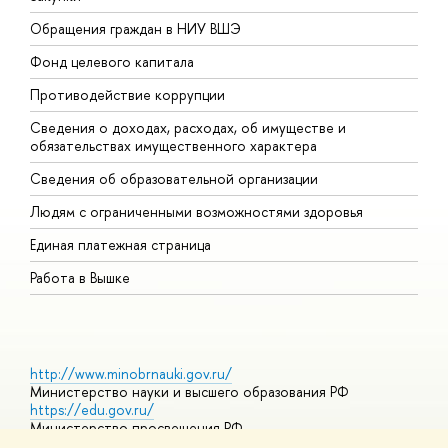
Обращения граждан в НИУ ВШЭ
А
Фонд целевого капитала
Д
Противодействие коррупции
Ц
Сведения о доходах, расходах, об имуществе и
Б
обязательствах имущественного характера
О
Сведения об образовательной организации
О
Людям с ограниченными возможностями здоровья
Единая платежная страница
Работа в Вышке
http://www.minobrnauki.gov.ru/
Министерство науки и высшего образования РФ
https://edu.gov.ru/
Министерство просвещения РФ
https://elearning.hse.ru/mooc