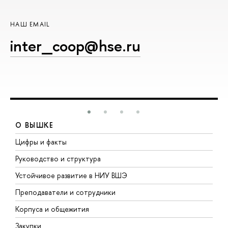
НАШ EMAIL
inter_coop@hse.ru
О ВЫШКЕ
Цифры и факты
Л
Руководство и структура
Д
Устойчивое развитие в НИУ ВШЭ
О
Преподаватели и сотрудники
П
Корпуса и общежития
В
Закупки
П