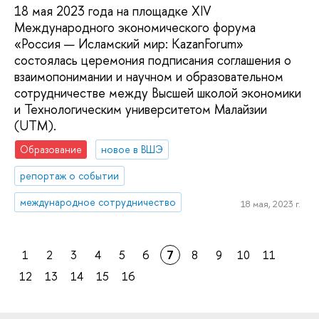
18 мая 2023 года на площадке XIV
Международного экономического форума
«Россия — Исламский мир: KazanForum»
состоялась церемония подписания соглашения о
взаимопонимании и научном и образовательном
сотрудничестве между Высшей школой экономики
и Технологическим университетом Малайзии
(UTM).
Образование
новое в ВШЭ
репортаж о событии
международное сотрудничество
18 мая, 2023 г.
1
2
3
4
5
6
7
8
9
10
11
12
13
14
15
16