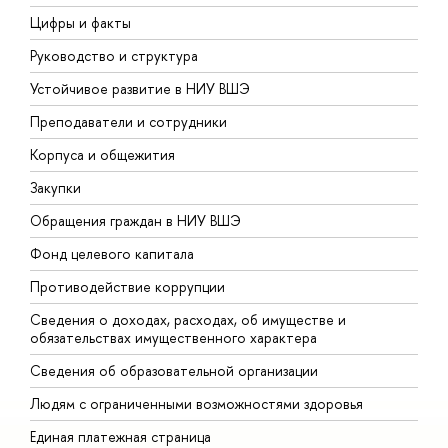
Цифры и факты
Л
Руководство и структура
Д
Устойчивое развитие в НИУ ВШЭ
О
Преподаватели и сотрудники
П
Корпуса и общежития
В
Закупки
П
Обращения граждан в НИУ ВШЭ
А
Фонд целевого капитала
Д
Противодействие коррупции
Ц
Сведения о доходах, расходах, об имуществе и
Б
обязательствах имущественного характера
О
Сведения об образовательной организации
О
Людям с ограниченными возможностями здоровья
Единая платежная страница