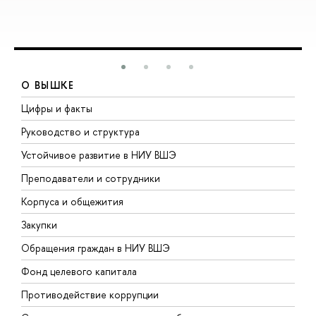
О ВЫШКЕ
Цифры и факты
Л
Руководство и структура
Д
Устойчивое развитие в НИУ ВШЭ
О
Преподаватели и сотрудники
П
Корпуса и общежития
В
Закупки
П
Обращения граждан в НИУ ВШЭ
А
Фонд целевого капитала
Д
Противодействие коррупции
Ц