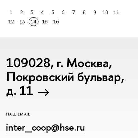
1
2
3
4
5
6
7
8
9
10
11
12
13
14
15
16
109028, г. Москва,
Покровский бульвар,
д. 11
НАШ EMAIL
inter_coop@hse.ru