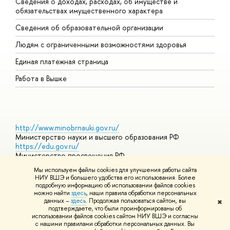
Сведения о доходах, расходах, об имуществе и
Б
обязательствах имущественного характера
О
Сведения об образовательной организации
О
Людям с ограниченными возможностями здоровья
Единая платежная страница
Работа в Вышке
http://www.minobrnauki.gov.ru/
Министерство науки и высшего образования РФ
https://edu.gov.ru/
Министерство просвещения РФ
https://elearning.hse.ru/mooc
Мы используем файлы cookies для улучшения работы сайта
Массовые открытые онлайн-курсы
НИУ ВШЭ и большего удобства его использования. Более
подробную информацию об использовании файлов cookies
можно найти
здесь
, наши правила обработки персональных
данных –
здесь
. Продолжая пользоваться сайтом, вы
✖
© НИУ ВШЭ 1993–2026
Адреса и контакты
Условия
подтверждаете, что были проинформированы об
использования материалов
Политика конфиденциальности
Карта
использовании файлов cookies сайтом НИУ ВШЭ и согласны
сайта
с нашими правилами обработки персональных данных. Вы
Шрифты HSE Sans и HSE Slab разработаны в
Школе дизайна НИУ