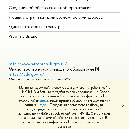
О
Сведения об образовательной организации
О
Людям с ограниченными возможностями здоровья
Единая платежная страница
Работа в Вышке
http://www.minobrnauki.gov.ru/
Министерство науки и высшего образования РФ
https://edu.gov.ru/
Министерство просвещения РФ
https://elearning.hse.ru/mooc
Мы используем файлы cookies для улучшения работы сайта
Массовые открытые онлайн-курсы
НИУ ВШЭ и большего удобства его использования. Более
подробную информацию об использовании файлов cookies
можно найти
здесь
, наши правила обработки персональных
данных –
здесь
. Продолжая пользоваться сайтом, вы
✖
© НИУ ВШЭ 1993–2026
Адреса и контакты
Условия
подтверждаете, что были проинформированы об
использования материалов
Политика конфиденциальности
Карта
использовании файлов cookies сайтом НИУ ВШЭ и согласны
сайта
с нашими правилами обработки персональных данных. Вы
Шрифты HSE Sans и HSE Slab разработаны в
Школе дизайна НИУ
можете отключить файлы cookies в настройках Вашего
ВШЭ
браузера.