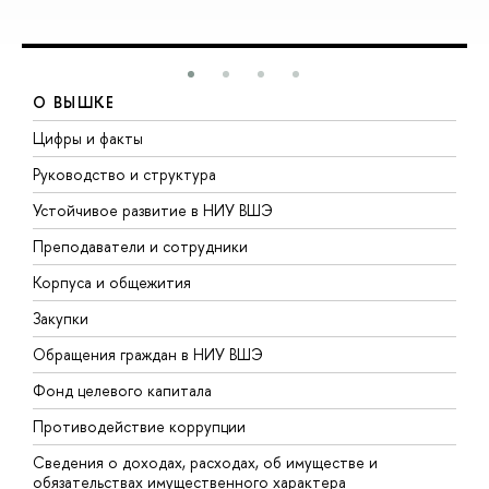
О ВЫШКЕ
Цифры и факты
Л
Руководство и структура
Д
Устойчивое развитие в НИУ ВШЭ
О
Преподаватели и сотрудники
П
Корпуса и общежития
В
Закупки
П
Обращения граждан в НИУ ВШЭ
А
Фонд целевого капитала
Д
Противодействие коррупции
Ц
Сведения о доходах, расходах, об имуществе и
Б
обязательствах имущественного характера