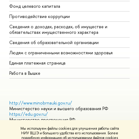
Фонд целевого капитала
Д
Противодействие коррупции
Ц
Сведения о доходах, расходах, об имуществе и
Б
обязательствах имущественного характера
О
Сведения об образовательной организации
О
Людям с ограниченными возможностями здоровья
Единая платежная страница
Работа в Вышке
http://www.minobrnauki.gov.ru/
Министерство науки и высшего образования РФ
https://edu.gov.ru/
Министерство просвещения РФ
https://elearning.hse.ru/mooc
Мы используем файлы cookies для улучшения работы сайта
Массовые открытые онлайн-курсы
НИУ ВШЭ и большего удобства его использования. Более
подробную информацию об использовании файлов cookies