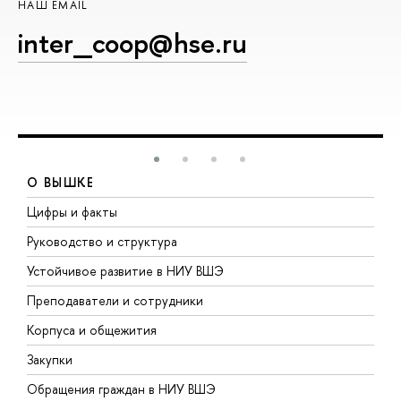
НАШ EMAIL
inter_coop@hse.ru
О ВЫШКЕ
Цифры и факты
Л
Руководство и структура
Д
Устойчивое развитие в НИУ ВШЭ
О
Преподаватели и сотрудники
П
Корпуса и общежития
В
Закупки
П
Обращения граждан в НИУ ВШЭ
А