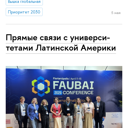
Вышка глобальная
Приоритет 2030
5 мая
Прямые связи с уни­вер­си­
те­та­ми Латинской Америки