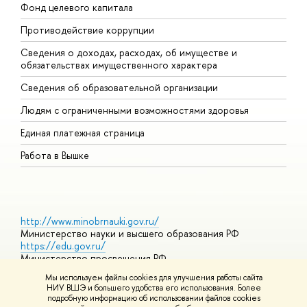
Фонд целевого капитала
Д
Противодействие коррупции
Ц
Сведения о доходах, расходах, об имуществе и
Б
обязательствах имущественного характера
О
Сведения об образовательной организации
О
Людям с ограниченными возможностями здоровья
Единая платежная страница
Работа в Вышке
http://www.minobrnauki.gov.ru/
Министерство науки и высшего образования РФ
https://edu.gov.ru/
Министерство просвещения РФ
https://elearning.hse.ru/mooc
Мы используем файлы cookies для улучшения работы сайта
Массовые открытые онлайн-курсы
НИУ ВШЭ и большего удобства его использования. Более
подробную информацию об использовании файлов cookies