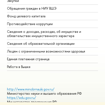
Закупки
П
Обращения граждан в НИУ ВШЭ
А
Фонд целевого капитала
Д
Противодействие коррупции
Ц
Сведения о доходах, расходах, об имуществе и
Б
обязательствах имущественного характера
О
Сведения об образовательной организации
О
Людям с ограниченными возможностями здоровья
Единая платежная страница
Работа в Вышке
http://www.minobrnauki.gov.ru/
Министерство науки и высшего образования РФ
https://edu.gov.ru/
Министерство просвещения РФ