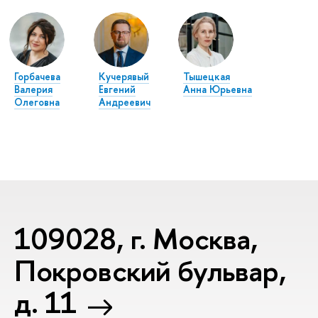
Горбачева
Кучерявый
Тышецкая
Валерия
Евгений
Анна Юрьевна
Олеговна
Андреевич
109028, г. Москва,
Покровский бульвар,
д. 11