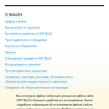
О ВЫШКЕ
ОБ
Цифры и факты
Ли
Руководство и структура
Дов
Устойчивое развитие в НИУ ВШЭ
Ол
Преподаватели и сотрудники
При
Корпуса и общежития
Вы
Закупки
При
Обращения граждан в НИУ ВШЭ
Ас
Фонд целевого капитала
До
Противодействие коррупции
Цен
Сведения о доходах, расходах, об имуществе и
Би
обязательствах имущественного характера
Об
Сведения об образовательной организации
Обр
Людям с ограниченными возможностями здоровья
Мы используем файлы cookies для улучшения работы сайта
Единая платежная страница
НИУ ВШЭ и большего удобства его использования. Более
подробную информацию об использовании файлов cookies
Работа в Вышке