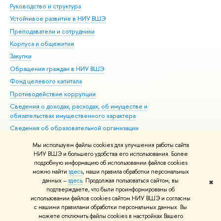
Руководство и структура
Дов
Устойчивое развитие в НИУ ВШЭ
Ол
Преподаватели и сотрудники
При
Корпуса и общежития
Вы
Закупки
При
Обращения граждан в НИУ ВШЭ
Ас
Фонд целевого капитала
До
Противодействие коррупции
Цен
Сведения о доходах, расходах, об имуществе и
Би
обязательствах имущественного характера
Об
Сведения об образовательной организации
Обр
Людям с ограниченными возможностями здоровья
Мы используем файлы cookies для улучшения работы сайта
Единая платежная страница
НИУ ВШЭ и большего удобства его использования. Более
подробную информацию об использовании файлов cookies
Работа в Вышке
можно найти
здесь
, наши правила обработки персональных
данных –
здесь
. Продолжая пользоваться сайтом, вы
✖
Редактору
подтверждаете, что были проинформированы об
© НИУ ВШЭ 1993–2026
Адреса и контакты
Условия использования
использовании файлов cookies сайтом НИУ ВШЭ и согласны
с нашими правилами обработки персональных данных. Вы
материалов
Политика конфиденциальности
Карта сайта
можете отключить файлы cookies в настройках Вашего
Шрифты HSE Sans и HSE Slab разработаны в
Школе дизайна НИУ ВШЭ