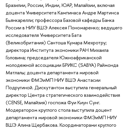
Бразилии, России, Индии, ЮАР, Малайзии, включая
доцента Университета Кампинаса Андре Мартинса
Бьянкарелли; профессора Базовой кафедры Банка
России в НИУ ВШЭ Алексея Пономаренко; ведущего
исследователя Университета Бата
(Великобритания) Сантоша Кумара Мехротру;
директора Института экономики РАН Михаила
Головина; председателя Южноафриканской
молодежной ассоциации БРИКС (SABYA) Раймонда
Матлалы; доцента департамента мировой
экономики ФМЭиМП НИУ ВШЭ Анастасии
Подругиной. Дискутантом выступила генеральный
директор Центра стратегического взаимодействия
(CENSE, Малайзия) госпожа Фуи Киун Сунг.
Модератором круглого стола выступила доцент
департамента мировой экономики ФМЭиМП НИУ
ВШЭ Алина Щербакова. Координаторами круглого