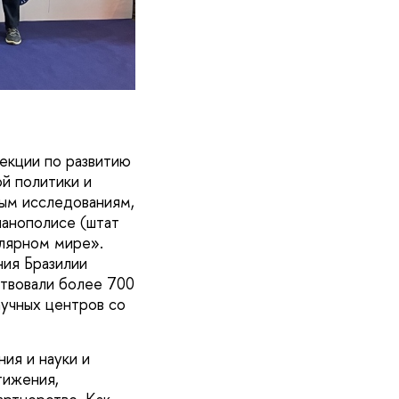
екции по развитию
й политики и
ным исследованиям,
ианополисе (штат
олярном мире».
ия Бразилии
ствовали более 700
аучных центров со
ия и науки и
тижения,