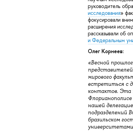
руководитель обра
исследования
» фа
фокусировали вним
расширения исслед
рассказывали об о
и Федеральным ун
Олег Корнеев:
«Весной прошлог
представителей 
мирового факуль
встретиться с д
контактов. Эта 
Флорианополисе 
нашей делегацией
подразделений В
бразильском гос
университетами.