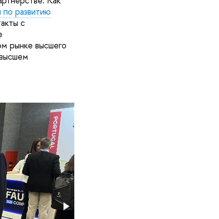
артнерстве. Как
 по развитию
такты с
е
ом рынке высшего
 высшем