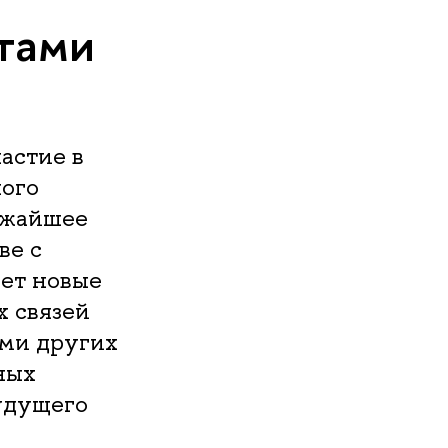
та­ми
астие в
ого
ижайшее
ве с
ет новые
 связей
ями других
ных
удущего