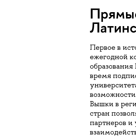
Прямые 
Латинс
Первое в ис
ежегодной к
образования
время подпис
университет
возможности
Вышки в рег
стран позво
партнеров и
взаимодейст