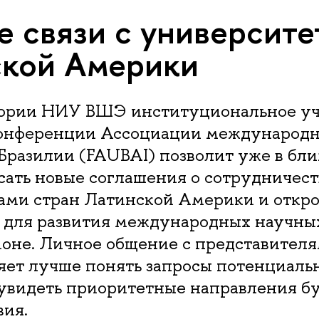
связи с уни­вер­си­те­
кой Америки
тории НИУ ВШЭ институциональное уч
онференции Ассоциации международн
 Бразилии (FAUBAI) позволит уже в бл
ать новые соглашения о сотрудничест
ами стран Латинской Америки и откро
 для развития международных научных
ионе. Личное общение с представител
ляет лучше понять запросы потенциаль
 увидеть приоритетные направления б
вия.