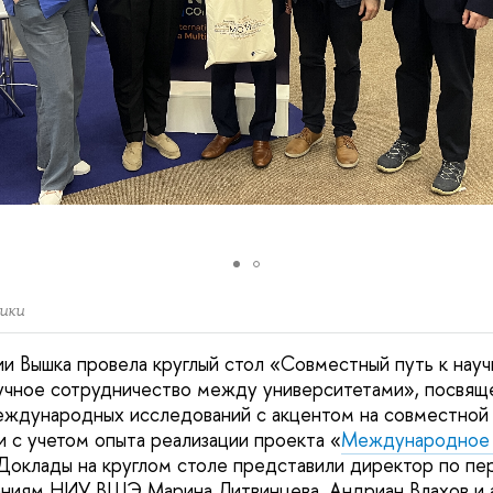
ики
и Вышка провела круглый стол «Совместный путь к нау
аучное сотрудничество между университетами», посвя
ждународных исследований с акцентом на совместной 
 с учетом опыта реализации проекта «
Международное 
 Доклады на круглом столе представили директор по п
аниям НИУ ВШЭ Марина Литвинцева, Андриан Влахов и 