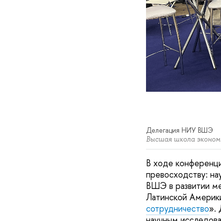
Делегация НИУ ВШЭ
Высшая школа эконом
В ходе конференци
превосходству: н
ВШЭ в развитии ме
Латинской Америки
сотрудничество
».
научным исследов