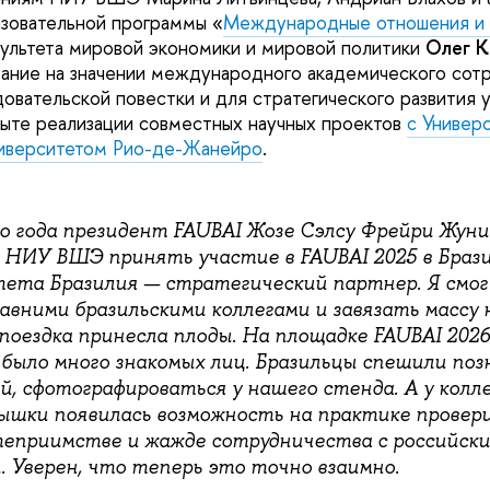
зовательной программы «
Международные отношения и 
культета мировой экономики и мировой политики
Олег К
ание на значении международного академического сот
овательской повестки и для стратегического развития у
пыте реализации совместных научных проектов
с Универ
иверситетом Рио-де-Жанейро
.
о года президент FAUBAI Жозе Сэлсу Фрейри Жуни
НИУ ВШЭ принять участие в FAUBAI 2025 в Брази
тета Бразилия — стратегический партнер. Я смог
авними бразильскими коллегами и завязать массу 
поездка принесла плоды. На площадке FAUBAI 2026
было много знакомых лиц. Бразильцы спешили поз
, сфотографироваться у нашего стенда. А у колле
ышки появилась возможность на практике провери
теприимстве и жажде сотрудничества с российск
 Уверен, что теперь это точно взаимно.