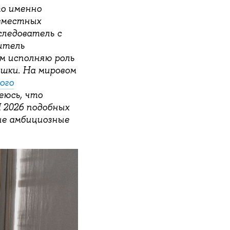
то именно
вместных
следователь с
итель
м исполняю роль
ышки. На мировом
ого
еюсь, что
 2026 подобных
ые амбициозные