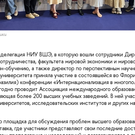
ики
 делегация НИУ ВШЭ, в которую вошли сотрудники Дир
трудничества, факультета мировой экономики и мирово
н-обучению, а также директор по перспективным науч
 университета приняла участие в состоявшейся во Флор
разилия) конференции «Интернационализация в многоп
одно проводит Ассоциация международного образован
яющая более 200 высших учебных заведений. В ней уча
иверситетов, исследовательских институтов и других н
 площадка для обсуждения проблем высшего образован
авка, где участники представляют свои последние дос