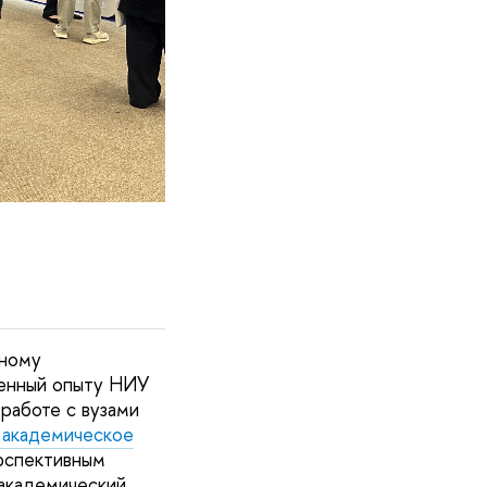
чному
щенный опыту НИУ
работе с вузами
академическое
ерспективным
академический