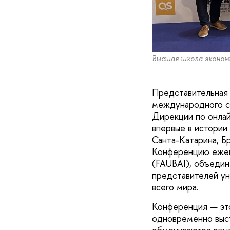
Высшая школа эконом
Представительная
международного со
Дирекции по онлай
впервые в истории
Санта-Катарина, Б
Конференцию ежег
(FAUBAI), объедин
представителей ун
всего мира.
Конференция — это
одновременно выст