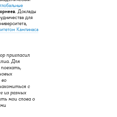
глобальные
орнеев
. Доклады
рудничества для
ниверситета,
ситетом Кампинаса
ор пригласил
лиа. Для
 поехать,
новых
 во
накомиться с
г из разных
ть мои слова о
ими