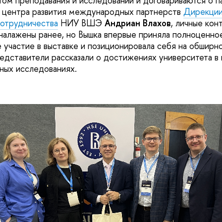
ом преподавания и исследований и договариваются о п
 центра развития международных партнерств
Дирекции
отрудничества
НИУ ВШЭ
Андриан Влахов
, личные кон
налажены ранее, но Вышка впервые приняла полноценно
 участие в выставке и позиционировала себя на обширн
редставители рассказали о достижениях университета в
чных исследованиях.