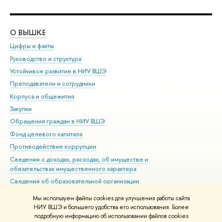
О ВЫШКЕ
ОБ
Цифры и факты
Ли
Руководство и структура
Дов
Устойчивое развитие в НИУ ВШЭ
Ол
Преподаватели и сотрудники
При
Корпуса и общежития
Вы
Закупки
При
Обращения граждан в НИУ ВШЭ
Ас
Фонд целевого капитала
До
Противодействие коррупции
Цен
Сведения о доходах, расходах, об имуществе и
Би
обязательствах имущественного характера
Об
Сведения об образовательной организации
Обр
Людям с ограниченными возможностями здоровья
Мы используем файлы cookies для улучшения работы сайта
Единая платежная страница
НИУ ВШЭ и большего удобства его использования. Более
подробную информацию об использовании файлов cookies
Работа в Вышке