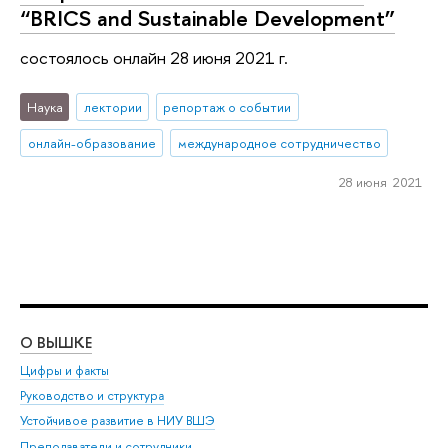
“BRICS and Sustainable Development”
состоялось онлайн 28 июня 2021 г.
Наука
лектории
репортаж о событии
онлайн-образование
международное сотрудничество
28 июня 2021
О ВЫШКЕ
ОБ
Цифры и факты
Ли
Руководство и структура
Дов
Устойчивое развитие в НИУ ВШЭ
Ол
Преподаватели и сотрудники
При