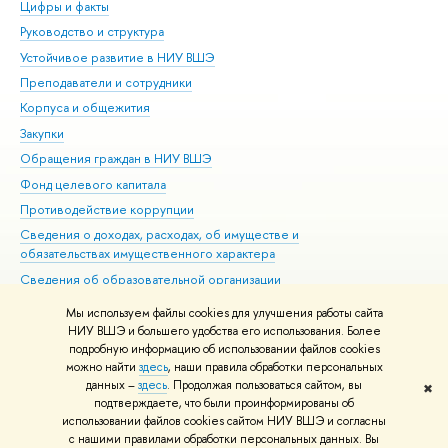
Цифры и факты
Ли
Руководство и структура
Дов
Устойчивое развитие в НИУ ВШЭ
Ол
Преподаватели и сотрудники
При
Корпуса и общежития
Вы
Закупки
При
Обращения граждан в НИУ ВШЭ
Ас
Фонд целевого капитала
До
Противодействие коррупции
Цен
Сведения о доходах, расходах, об имуществе и
Би
обязательствах имущественного характера
Об
Сведения об образовательной организации
Обр
Людям с ограниченными возможностями здоровья
Мы используем файлы cookies для улучшения работы сайта
Единая платежная страница
НИУ ВШЭ и большего удобства его использования. Более
подробную информацию об использовании файлов cookies
Работа в Вышке
можно найти
здесь
, наши правила обработки персональных
данных –
здесь
. Продолжая пользоваться сайтом, вы
✖
Редактору
подтверждаете, что были проинформированы об
© НИУ ВШЭ 1993–2026
Адреса и контакты
Условия использования
использовании файлов cookies сайтом НИУ ВШЭ и согласны
с нашими правилами обработки персональных данных. Вы
материалов
Политика конфиденциальности
Карта сайта