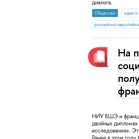
диалога.
Общество
идеи и
российско-европейс
На 
соц
пол
фра
НИУ ВШЭ и француз
двойных дипломах 
исследования». Эт
Ранее в этом году