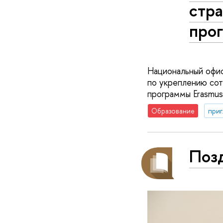
стр
про
Национальный офи
по укреплению со
программы Erasmus
Образование
приг
Поз