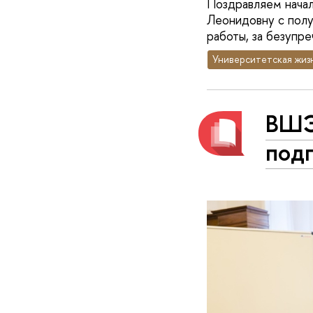
Поздравляем начал
Леонидовну с пол
работы, за безупр
Университетская жиз
ВШЭ
подп