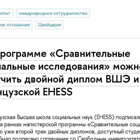
 опыт
международное сотрудничество
кие отношения
Швейцария
программе «Сравнительные
иальные исследования» можн
учить двойной диплом ВШЭ и
нцузской EHESS
ская Высшая школа социальных наук (EHESS) подписал
в рамках магистерской программы «Сравнительные соц
о уже второй трек двойных дипломов, доступный студ
 было подписано соглашение со Свободным университет