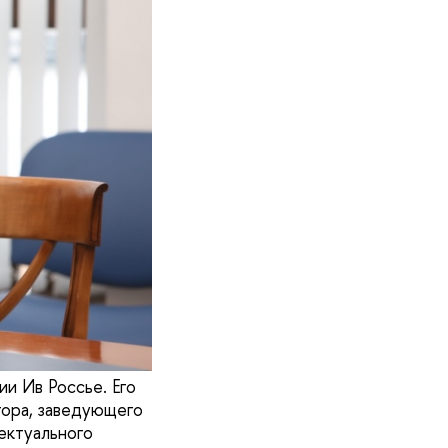
и Ив Россье. Его
тора, заведующего
ектуального