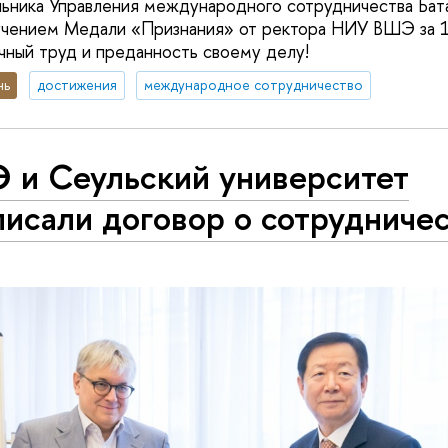
ьника Управления международного сотрудничества Бат
учением Медали «Признания» от ректора НИУ ВШЭ за 1
ечный труд и преданность своему делу!
нь
достижения
международное сотрудничество
 и Сеульский университет
исали договор о сотрудниче