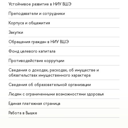
Устойчивое развитие в НИУ ВШЭ
О
Преподаватели и сотрудники
П
Корпуса и общежития
В
Закупки
П
Обращения граждан в НИУ ВШЭ
А
Фонд целевого капитала
Д
Противодействие коррупции
Ц
Сведения о доходах, расходах, об имуществе и
Б
обязательствах имущественного характера
О
Сведения об образовательной организации
О
Людям с ограниченными возможностями здоровья
Единая платежная страница
Работа в Вышке