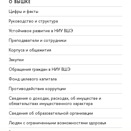
О ВЫШКЕ
Цифры и факты
Л
Руководство и структура
Д
Устойчивое развитие в НИУ ВШЭ
О
Преподаватели и сотрудники
П
Корпуса и общежития
В
Закупки
П
Обращения граждан в НИУ ВШЭ
А
Фонд целевого капитала
Д
Противодействие коррупции
Ц
Сведения о доходах, расходах, об имуществе и
Б
обязательствах имущественного характера
О
Сведения об образовательной организации
О
Людям с ограниченными возможностями здоровья