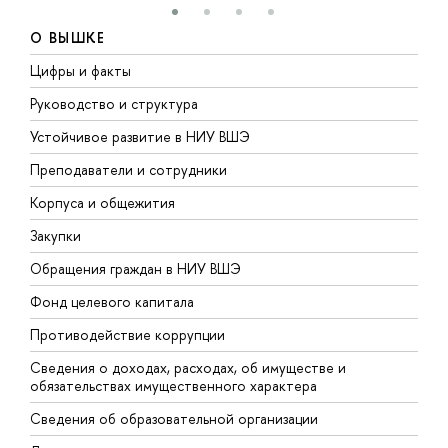
О ВЫШКЕ
Цифры и факты
Л
Руководство и структура
Д
Устойчивое развитие в НИУ ВШЭ
О
Преподаватели и сотрудники
П
Корпуса и общежития
В
Закупки
П
Обращения граждан в НИУ ВШЭ
А
Фонд целевого капитала
Д
Противодействие коррупции
Ц
Сведения о доходах, расходах, об имуществе и
Б
обязательствах имущественного характера
О
Сведения об образовательной организации
О