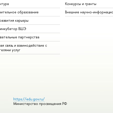
нтура
Конкурсы и гранты
ительное образование
Внешние научно-информаци
развития карьеры
-инкубатор ВШЭ
вательные партнерства
ая связь и взаимодействие с
телями услуг
https://edu.gov.ru/
Министерство просвещения РФ