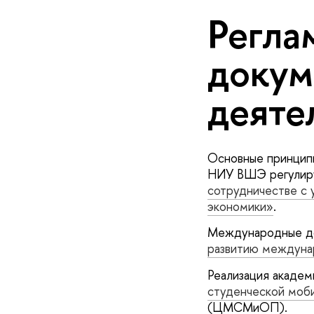
Регла
докум
деяте
Основные принцип
НИУ ВШЭ регулир
сотрудничестве с 
экономики»
.
Международные до
развитию междуна
Реализация акаде
студенческой моби
(ЦМСМиОП).