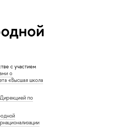
родной
тве с участием
ами о
ета «Высшая школа
Дирекцией по
родной
ернационализации